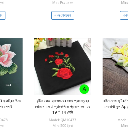
করা
Min: Pcs ১০০০
Min:
োগ
এখন যোগাযোগ
এখন
রি ফ্যাব্রিক উপর
বুটিক রোজ ফ্লাওয়ারের সাথে প্যাচসমূহের
রঙিন রোজ সূচিকর্ম
উপর সেলাই
দোরোখা লোহা প্যাচগুলিতে প্রয়োগ করা হয়
দোরোখা ফুল Ap
19 * 14 সেমি
0478
Model: QM10477
Model
করা
Min: 500 টুকরা
Min: