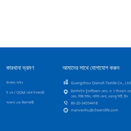
কারখানা ভ্রমণ
আমাদের সাথে যোগাযোগ করুন
উৎপাদন লাইন
Guangzhou Qiansili Textile Co., Ltd
চিয়ার্সলাইফ ইন্ডাস্ট্রিয়াল জোন, নং 1 লিংগুয়ান ওয়
ই এম / ODM থেকে ইনকয়েরি
রোড, শিজি টাউন, পানিউ জেলা, গুয়াংজু সিটি, চীন
গবেষণা এবং বিকাশকারী
86-20-34554418
manvenhu@cheerslife.com