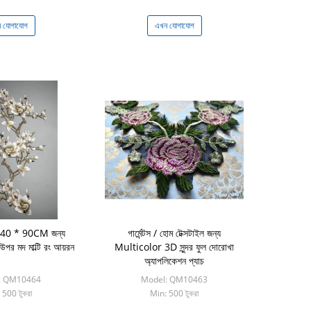
 যোগাযোগ
এখন যোগাযোগ
ড় 40 * 90CM জন্য
গার্মেন্টস / হোম টেক্সটাইল জন্য
উপর মদ মাল্টি রং আয়রন
Multicolor 3D সুন্দর ফুল দোরোখা
অ্যাপলিকেশন প্যাচ
: QM10464
Model: QM10463
 500 টুকরা
Min: 500 টুকরা