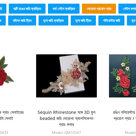
রি
মাল্টি রঙের জরি ফ্যাব্রিক
কর্ড লেইস ফ্যাব্রিক
দোরোখা প্রয়োগ প্যাচ
লেইস কল
ক
নাইলন জরি ট্রিম
তুলা জরি ফ্যাব্রিক
তুলা জরি ট্রিম
পলিয়েস্টার জরি
মৃত
 প্যাচ সেলাইয়ের
Sequin Rhinestone সঙ্গে 3D ফুল
রঙিন পলিয়েস্
মি সেলাই
beaded জরি দোরোখা অ্যাপলিকেশন
প্রয়োগ প্যাচ /
প্যাচ কলার
0433
Model: QM10547
Model