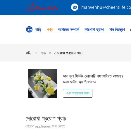
manvenhu@cheerslife.c
বাড়ি
পণ্য
আমাদের সম্পর্কে
কারখানা ভ্রমণ
মান নিয়ন্ত্রণ
বাড়ি
পণ্য
দোরোখা প্রয়োগ প্যাচ
জাল ফুল সিউইং ব্রোডারি প্যাচগুলিতে কাপড়ের
জন্য লেইস অ্যাপ্লিকেশন
এখন অনুসন্ধান করুন
দোরোখা প্রয়োগ প্যাচ
দোরোখা appliques উপর সেলাই