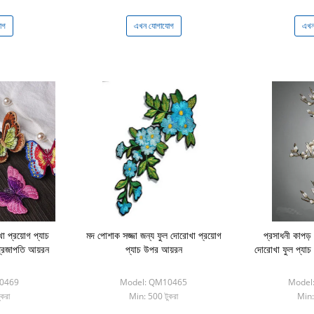
োগ
এখন যোগাযোগ
এখন
 প্রয়োগ প্যাচ
মদ পোশাক সজ্জা জন্য ফুল দোরোখা প্রয়োগ
প্রসাধনী কাপ
প্রজাপতি আয়রন
প্যাচ উপর আয়রন
দোরোখা ফুল প্যাচ 
0469
Model: QM10465
Model
করা
Min: 500 টুকরা
Min: