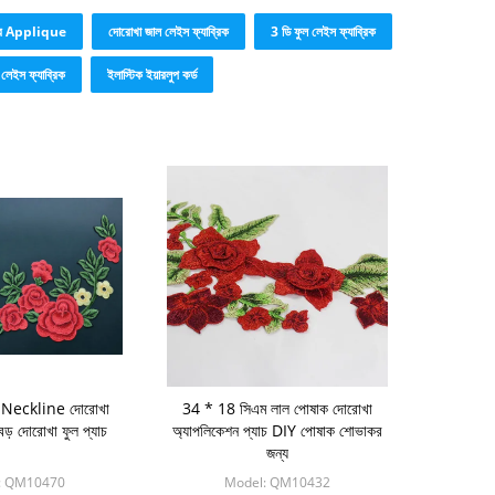
ার Applique
দোরোখা জাল লেইস ফ্যাব্রিক
3 ডি ফুল লেইস ফ্যাব্রিক
 লেইস ফ্যাব্রিক
ইলাস্টিক ইয়ারলুপ কর্ড
টার Neckline দোরোখা
34 * 18 সিএম লাল পোষাক দোরোখা
 বড় দোরোখা ফুল প্যাচ
অ্যাপলিকেশন প্যাচ DIY পোষাক শোভাকর
জন্য
: QM10470
Model: QM10432