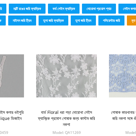
রি
মাল্টি রঙের জরি ফ্যাব্রিক
কর্ড লেইস ফ্যাব্রিক
দোরোখা প্রয়োগ প্যাচ
লেইস কল
ক
নাইলন জরি ট্রিম
তুলা জরি ফ্যাব্রিক
তুলা জরি ট্রিম
পলিয়েস্টার জরি
মৃত
েইস কলার গুইপুরি
বার্ড Floral ধরা পড়া দোরোখা লেইস
পোষাক কারখানার জ
lique ডিজাইন
ফ্যাব্রিক প্রমোশ পোষাক জন্য কাস্টম জরি
জরি নকশা সঙ্গে গু
নকশা
0459
Model: QA11269
Model