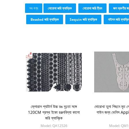
সব পণ্য
দোরোখা জরি ফ্যাব্রিক
দোরোখা জরি ট্রিম
জল দ্রবণীয় জ
Beaded জরি ফ্যাব্রিক
Sequin জরি ফ্যাব্রিক
নাইলন জরি ফ্যাব্রি
ফ্লোরাল প্যাটার্ন উচ্চ রঙ দৃঢ়তা সঙ্গে
দোরোখা তুলা পিছনে মৃত ল
120CM প্রস্থ ইকো রঞ্জনবিদ্যা কালো
গাউন জন্য ভেনিস App
জরি ফ্যাব্রিক
Model: QA12526
Model: QM1