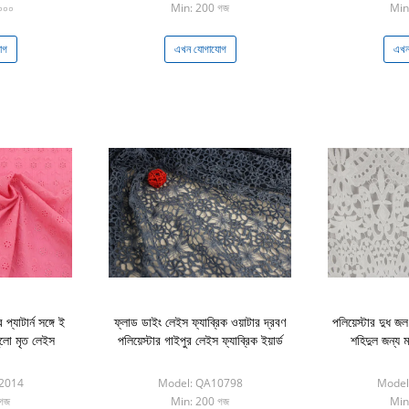
০০০
Min: 200 গজ
Min
োগ
এখন যোগাযোগ
এখন
প্যাটার্ন সঙ্গে ই
ফ্লাড ডাইং লেইস ফ্যাব্রিক ওয়াটার দ্রবণ
পলিয়েস্টার দুধ জ
ুলো মৃত লেইস
পলিয়েস্টার গাইপুর লেইস ফ্যাব্রিক ইয়ার্ড
শহিদুল জন্য
2014
Model: QA10798
Model
গজ
Min: 200 গজ
Min