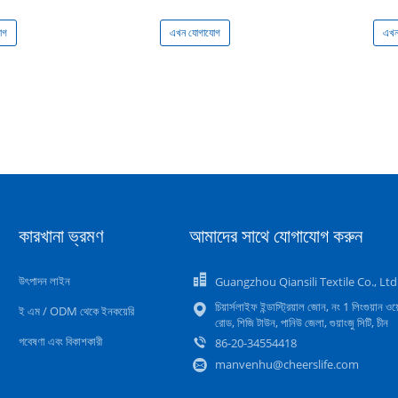
োগ
এখন যোগাযোগ
এখন
কারখানা ভ্রমণ
আমাদের সাথে যোগাযোগ করুন
উৎপাদন লাইন
Guangzhou Qiansili Textile Co., Ltd
চিয়ার্সলাইফ ইন্ডাস্ট্রিয়াল জোন, নং 1 লিংগুয়ান ওয়
ই এম / ODM থেকে ইনকয়েরি
রোড, শিজি টাউন, পানিউ জেলা, গুয়াংজু সিটি, চীন
গবেষণা এবং বিকাশকারী
86-20-34554418
manvenhu@cheerslife.com