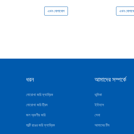
এখন যোগাযোগ
এখন যোগায
ধরন
আমাদের সম্পর্কে
দোরোখা জরি ফ্যাব্রিক
ভূমিকা
দোরোখা জরি ট্রিম
ইতিহাস
জল দ্রবণীয় জরি
সেবা
মাল্টি রঙের জরি ফ্যাব্রিক
আমাদের টিম