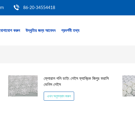
om
86-20-34554418
যোগাযোগ করুন
উদ্ধৃতির জন্য আবেদন
প্রদর্শনী তথ্য
ফ্লোরাল পলি ডাইং লেইস ফ্যাব্রিক জিপুর ফরাসি
ভেনিস লেইস
এখন অনুসন্ধান করুন