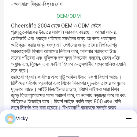
- অসাধারণ বিক্রয়-বিক্রয় সেবা
OEM/ODM
Cheerslife 2004 থেকে OEM ও ODM লেইস
প্রস্তুতকারকের উচ্চতর সমাধান সরবরাহ করেছে। আমরা মানের,
ডেলিভারি এবং গ্রাহক পরিষেবা সমর্থনের জন্য আপনার প্রত্যাশা
অতিক্রম করার জন্য সংগ্রাম।
লেইসের জন্য তাদের নির্ভরযোগ্য
সরবরাহকারী হিসাবে আমাদের নির্বাচন করে, আপনার গ্রাহকরা উচ্চ
মানের পরিষেবা এবং যুক্তিসংগত মূল্য উপভোগ করবেন, যেমন এইচ
অ্যান্ড এম, লিন্ডেক্স এবং ফাইলা হিসাবে নেতৃস্থানীয় সংস্থাগুলিও এগুলি
মনে করে।
গুয়াংঝো প্রধান কার্যালয় এবং শান্টু অফিস উভয় নকশা বিভাগ আছে।
শিল্পীদের সর্বশেষ প্রবণতা এবং শিল্পের বিকাশের দৃঢ়ভাবে তাদের আঙ্গুলের
দৃঢ়ভাবে আছে।
সাইট ডিজাইনার ছাড়াও, চিয়ার্স লাইফও সারা বিশ্ব
জুড়ে ফ্রিল্যান্সারদের সাথে পরামর্শ করে, যা নকশায় নড়াচড়া করে না বরং
স্টাইলেও ডিজাইন করে।
চিয়ার্স লাইফ প্রতি বছর 800 এরও বেশি
নতুন নিদর্শন চালু করা হয়েছে।
বিশ্বব্যাপী বাজারকে সন্তুষ্ট করার
জন্য, চিয়ার্স লাইফ আধুনিক প্রভাবগুলি, সর্বশেষ কাটিয়া প্রান্তের
Vicky
প্রবণতা এবং প্রযুক্তির সাথে ক্লাসিক শৈলী থেকে নিদর্শনগুলির সম্পূর্ণ
পরিসরকে আচ্ছাদন করে।