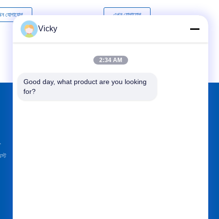
ন যোগাযোগ
এখন যোগাযোগ
এখ
Vicky
2:34 AM
Good day, what product are you looking 
for?
আমাদের খুঁজে
.
েস্ট
পাঠান