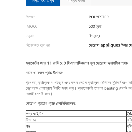
বিস্তারিত তথ্য
পণ্যের বর্ণনা
উপাদান:
POLYESTER
MOQ:
500 টুকরা
নমুনা:
বিনামূল্যে
দোরোখা appliques উপর সে
বিশেষভাবে তুলে ধরা:
জ্যাকেটের জন্য 11 সেমি x 9 সিএম মাল্টিকলোর ফুল দোরোখা অ্যাপলিক প্যাচ
দোরোখা ফলক প্যাচ
উত্পাদন:
প্রথমত, ফ্যাব্রিক যা পটভূমি এবং কলার লেইস ফ্যাব্রিক মেশিনের সূচিকর্ম হুপে 
প্রোগ্রাম প্রোগ্রাম বিরতি জন্য বন্ধ।
ব্যবহারকারী তারপর basting সেলাই কা
সেলাই সেলাই করে।
দোরোখা প্রয়োগ প্যাচ স্পেসিফিকেসন:
পণ্য আইটেম
Q
উপাদান
পলিয
রঙ
ছবি