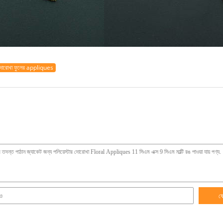
দোরোখা ফুলের appliques
য