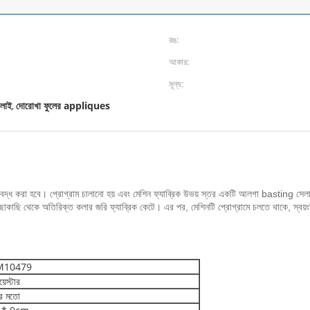
রঙ:
আকার:
মূল্য:
লাই
দোরোখা ফুলের appliques
,
আবদ্ধ করা হবে।
প্রোগ্রাম চালানো হয় এবং মেশিন ফ্যাব্রিক উভয় স্তর একটি আলগা basting স
ছাকাছি থেকে অতিরিক্ত কলার জরি ফ্যাব্রিক কেটে।
এর পর, মেশিনটি প্রোগ্রামে চলতে থাকে, স্বয
M10479
়েস্টার
র মতো