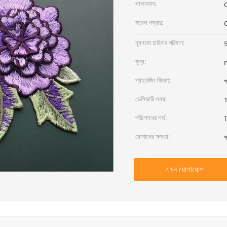
সাক্ষ্যদান:
মডেল নম্বার:
ন্যূনতম চাহিদার পরিমাণ:
5
মূল্য:
প্যাকেজিং বিবরণ:
প
ডেলিভারি সময়:
1
পরিশোধের শর্ত:
T
যোগানের ক্ষমতা:
প
এখন যোগাযোগ