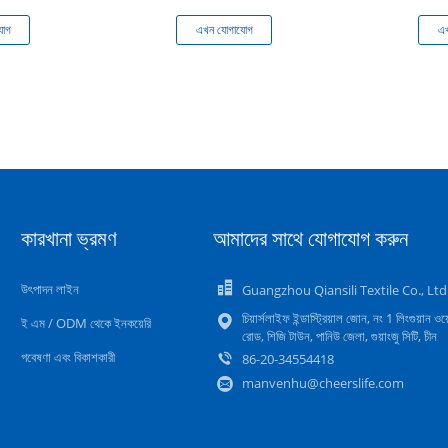
যোগ
এখন যোগাযোগ
এখ
কারখানা ভ্রমণ
আমাদের সাথে যোগাযোগ করুন
উৎপাদন লাইন
Guangzhou Qiansili Textile Co., Ltd
চিয়ার্সলাইফ ইন্ডাস্ট্রিয়াল জোন, নং 1 লিংগুয়ান ওয়
ই এম / ODM থেকে ইনকয়েরি
রোড, শিজি টাউন, পানিউ জেলা, গুয়াংজু সিটি, চীন
গবেষণা এবং বিকাশকারী
86-20-34554418
manvenhu@cheerslife.com