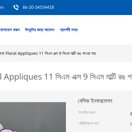
om
86-20-34554418
যোগাযোগ করুন
উদ্ধৃতির জন্য আবেদন
প্রদর্শনী তথ্য
োরোখা Floral Appliques 11 সিএম এক্স 9 সিএম মাল্টি রঙ পাওয়া যায়
al Appliques 11 সিএম এক্স 9 সিএম মাল্টি রঙ পাও
বেসিক ইনফরমেশন
উৎপত্তি স্থল:
পরিচিতিমুলক নাম:
C