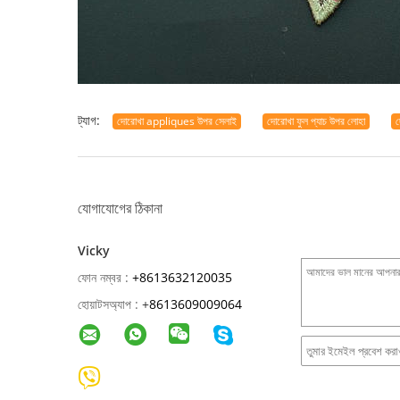
ট্যাগ:
দোরোখা appliques উপর সেলাই
দোরোখা ফুল প্যাচ উপর লোহা
যোগাযোগের ঠিকানা
Vicky
ফোন নম্বর :
+8613632120035
হোয়াটসঅ্যাপ :
+
8613609009064