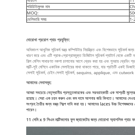
আয়তন
11
পরিচিতিমুলক নাম
Ch
MOQ:
500
ডেলিভারি সময়
1-2
দোরোখা প্রয়োগ প্যাচ
প্রযুক্তি:
অধিকাংশ আধুনিক সূচিকর্ম যন্ত্র কম্পিউটার নিয়ন্ত্রিত এবং বিশেষভাবে সূচিকর্ম জন
ধারণ করে এবং এটি প্রাক-প্রোগ্রামযুক্ত ডিজিটাল সূচিকর্ম প্যাটার্ন থেকে একটি ন
শিল্প মেশিন সাধারণত নকশা চালানোর আগে থ্রেড করা হয় এবং পুনরায় থ্রেডিং প্
মাল্টি-সুই মেশিনে একাধিক সেলাইয়ের মাথা থাকতে পারে, যার প্রতিটি একই ড
সেলাই সূচিকর্ম, চেইন সেলাই সূচিকর্ম, sequins, applique, এবং cutwork স
আমাদের সেবাসমূহ:
আমরা সবচেয়ে নেতৃস্থানীয় প্রস্তুতকারকের এবং সরবরাহকারী এক সাশ্রয়ী মূল্যের
রয়েছে।
সেরা এক চয়ন করুন এবং কম দামে আপনার জরি কিনতে।
আমাদের দেওয়া
সংগ্রহ তৈরীর জন্য বস্ত্র শিল্পে দাবি করা হয়।
আমাদের laces উচ্চ বিশেষজ্ঞদের থ
পারেন।
11 সেমি x 9 সিএম মাল্টিকলোর ফুল জ্যাকেটের জন্য দোরোখা অ্যাপলিক প্যাচ 