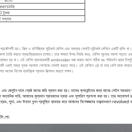
 * 9cm
eerslife
 টুকরা
 সপ্তাহ
্য প্রকৌশলী হয়।
শিল্প ও বাণিজ্যিক সূচিকর্ম মেশিন এবং সমন্বয় সেলাই-সূচিকর্ম মেশিনে একটি হুপিং বা
কশা তৈরি করতে স্বয়ংক্রিয়ভাবে চালায়।
তার ক্ষমতা উপর নির্ভর করে, মেশিন সূচনার নকশা পড়তে এবং
রয়োজন হয় না।
এই মেশিন ব্যবহারকারী embroider শুরু করার আগে সঠিক রঙ পরিবর্তন ক্রম ইনপু
িজাইনটি একই সময়ে পৃথক আলাদা পোশাকে সেলাই করতে পারে।
এই মেশিনে ২0 বা তার বেশি মাথা থাকতে 
হ অনেক বিশেষ ফ্যাব্রিক প্রভাব উত্পাদন করতে সক্ষম।
 এবং জেনুইন দামে শ্রেষ্ঠ মানের জরি প্রদান করা হয়।
তাদের ক্লায়েন্টদের জন্য মানের লেইস সরবরাহ
 অত্যধিক দাবি, আমাদের মূল্যবান গ্রাহকদের দ্বারা এবং সুপারিশ প্রশংসা করা হয়।
তার অত্যাশ্চর্য
্রেড, সুতা, এবং উন্নত বুনন প্রযুক্তি ব্যবহার করে আমাদের বিশেষজ্ঞদের তত্ত্বাবধানে revolved 
ফটো শো: