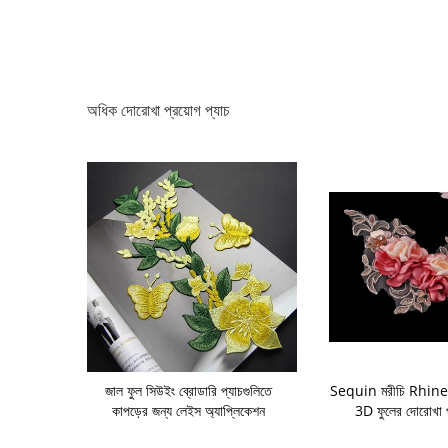
অধিক দোরোখা প্রয়োগ প্যাচ
িক প্যাচ সেলাইয়ের
জাল ফুল সিউইং ব্রোডারি প্যাচগুলিতে
Sequin মরীচি Rhine
েমি সেলাই
কাপড়ের জন্য লেইস অ্যাপ্লিকেশন
3D ফুলের দোরোখা প