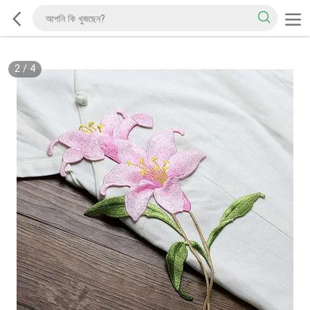
2
/
4