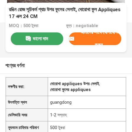
রঙিন রোজ সূচিকর্ম প্যাচ উপর ফুলের সেলাই, দোরোখা ফুল Appliques
17 এক্স 24 CM
MOQ：500 টুকরা
মূল্য：negotiable
আমাদের সাথে যোগাযোগ
ভালো দাম
করুন
পণ্যের বর্ণনা
দোরোখা appliques উপর সেলাই
,
লক্ষণীয় করা:
দোরোখা ফুলের appliques
উৎপত্তি স্থল
guangdong
ডেলিভারি সময়
1-2 সপ্তাহ
ন্যূনতম চাহিদার পরিমাণ
500 টুকরা