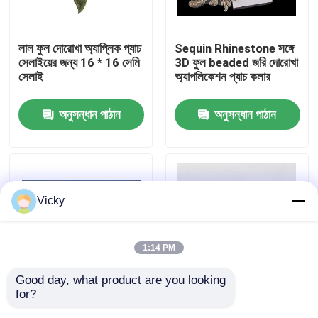
কারখানা ভ্রমণ
লাল ফুল দোরোখা অ্যাপ্লিক প্যাচ
Sequin Rhinestone সঙ্গে
সেলাইয়ের জন্য 16 * 16 সেমি
3D ফুল beaded জরি দোরোখা
সেলাই
অ্যাপলিকেশন প্যাচ কলার
মান নিয়ন্ত্রণ
অনুসন্ধান পাঠান
অনুসন্ধান পাঠান
যোগাযোগ করুন
উদ্ধৃতির জন্য আবেদন
Vicky
Exhibition Information
1:14 PM
দোরোখা জরি ফ্যাব্রিক
Good day, what product are you looking 
for?
রঙিন পলিয়েস্টার Neckline
34 * 18 সিএম লাল পোষাক
দোরোখা জরি ট্রিম
দোরোখা প্রয়োগ প্যাচ / বড়
দোরোখা অ্যাপলিকেশন প্যাচ