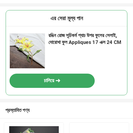
এর সেরা মূল্য পান
রঙিন রোজ সূচিকর্ম প্যাচ উপর ফুলের সেলাই,
দোরোখা ফুল Appliques 17 এক্স 24 CM
চালিয়ে
প্রস্তাবিত পণ্য