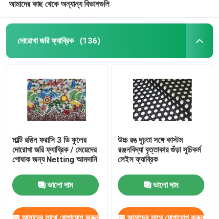
আমাদের কাছ থেকে অন্যান্য বিভাগগুলি
দোরোখা জরি ফ্যাব্রিক
(136)
মাল্টি রঙিন ফরাসি 3 ডি ফুলের
উচ্চ রঙ দৃঢ়তা সঙ্গে কাস্টম
দোরোখা জরি ফ্যাব্রিক / মেয়েদের
রঞ্জনবিদ্যা বৃত্তাকার গুঁড়া সূচিকর্ম
পোষাক জন্য Netting আমদানি
লেইস ফ্যাব্রিক
ভালো দাম
ভালো দাম
আমাদের সাথে যোগাযোগ করুন
আমাদের সাথে যোগাযোগ করুন