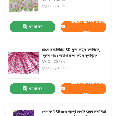
মূল্য：negotiable
জল দ্রবণীয় জরি
আমাদের সাথে যোগাযোগ
ভালো দাম
মাল্টি রঙের জরি ফ্যাব্রিক
করুন
কর্ড লেইস ফ্যাব্রিক
রঙিন হস্তনির্মিত 3D ফুল লেইস ফ্যাব্রিক,
স্কালপোড দোরোখা জাল লেইস ফ্যাব্রিক
MOQ：30 ইয়ার্ড
দোরোখা প্রয়োগ প্যাচ
মূল্য：negotiable
লেইস কলার Applique
আমাদের সাথে যোগাযোগ
ভালো দাম
করুন
দোরোখা জাল লেইস ফ্যাব্রিক
পোশাক 135cm প্রস্থ বেগুনি জন্য বিলাসিতা
3 ডি ফুল লেইস ফ্যাব্রিক