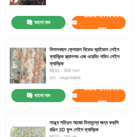
আমাদের সাথে যোগাযোগ
কারখানা ভ্রমণ
ভালো দাম
করুন
মান নিয়ন্ত্রণ
বিলাসবহুল ফ্লোরাল বিডেড ব্রাইডাল লেইস
যোগাযোগ করুন
ফ্যাব্রিক স্ক্যালপড এজ ওয়েডিং গাউন লেইস
ফ্যাব্রিক
MOQ：300 ইয়ার্ড
উদ্ধৃতির জন্য আবেদন
মূল্য：negotiable
আমাদের সাথে যোগাযোগ
Exhibition Information
ভালো দাম
করুন
দোরোখা জরি ফ্যাব্রিক
সান্ধ্য শহিদুল আজো বিনামূল্যে জন্য ফরাসি
রঙিন 3D ফুল লেইস ফ্যাব্রিক
দোরোখা জরি ট্রিম
MOQ：200 গজ