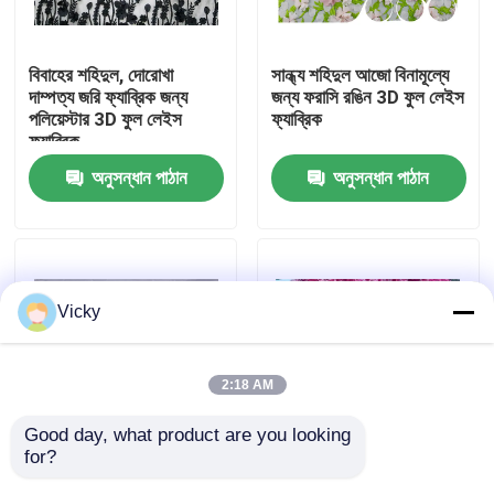
কারখানা ভ্রমণ
বিবাহের শহিদুল, দোরোখা
সান্ধ্য শহিদুল আজো বিনামূল্যে
দাম্পত্য জরি ফ্যাব্রিক জন্য
জন্য ফরাসি রঙিন 3D ফুল লেইস
পলিয়েস্টার 3D ফুল লেইস
ফ্যাব্রিক
মান নিয়ন্ত্রণ
ফ্যাব্রিক
অনুসন্ধান পাঠান
অনুসন্ধান পাঠান
যোগাযোগ করুন
উদ্ধৃতির জন্য আবেদন
Vicky
Exhibition Information
2:18 AM
দোরোখা জরি ফ্যাব্রিক
Good day, what product are you looking 
for?
ফ্যাশন 3 ডি ফুল লেইস
রঙিন হস্তনির্মিত 3D ফুল লেইস
দোরোখা জরি ট্রিম
ফ্যাব্রিক, ইয়ার্ড দ্বারা দোরোখা
ফ্যাব্রিক, স্কালপোড দোরোখা