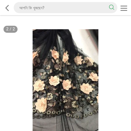
2
/
2