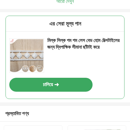
আরো দেখুন
এর সেরা মূল্য পান
মিল্ক সিল্ক পম পম লেস বেড হোম টেক্সটাইলের
জন্য দ্বিপাক্ষিক সীমানা ছাঁটাই করে
চালিয়ে
প্রস্তাবিত পণ্য