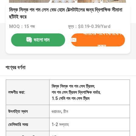
মিল্ক সিল্ক পম পম লেস বেড হোম টেক্সটাইলের জন্য দ্বিপাক্ষিক সীমানা
ছাঁটাই করে
MOQ：15 গজ
মূল্য：$0.19-0.39/Yard
আমাদের সাথে যোগাযোগ
ভালো দাম
করুন
পণ্যের বর্ণনা
মিল্ক সিল্ক পম পম লেস ট্রিমস
,
লক্ষণীয় করা:
পম পম লেস ট্রিমস দ্বিপাক্ষিক বর্ডার
,
1.5 সেমি পম পম লেস ট্রিম
উৎপত্তি স্থল
গুয়াংডং, চীন
ডেলিভারি সময়
1-2 সপ্তাহ