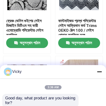
কারখানা ভ্রমণ
ফ্রেঞ্চ ভেনিস গুইপের লেইস
কাস্টমাইজড প্রস্থ পলিয়েস্টার
ডিজাইন ডিটিএম সহ ভারী
লেইস আফ্রিকান কর্ড Trims
মান নিয়ন্ত্রণ
এমোড্রোডি পলিয়েস্টার লেইস
OEKO টেক্স 100 / লেইস
ফ্যাব্রিক
পোষাক ফ্যাব্রিক সঙ্গে
অনুসন্ধান পাঠান
অনুসন্ধান পাঠান
যোগাযোগ করুন
উদ্ধৃতির জন্য আবেদন
Vicky
Exhibition Information
3:36 AM
দোরোখা জরি ফ্যাব্রিক
Good day, what product are you looking 
for?
দোরোখা জরি ট্রিম
হুইট Couture জন্য কাস্টম
সাদা ফ্ল্যাট পম-পম লেইস