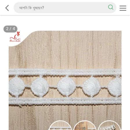
2
/
4