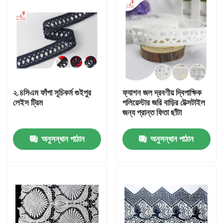
২.৪সিএম ফাঁপা সূচিকর্ম গুইপুর
ফ্যাশন জল দ্রবণীয় দ্বিপাক্ষিক
লেইস ট্রিম
পলিয়েস্টার জরি বাড়ির টেক্সটাইল
জন্য প্রান্ত ফিতা ছাঁটা
অনুসন্ধান পাঠান
অনুসন্ধান পাঠান
বাড়ি
পণ্য
আমাদের সম্পর্কে