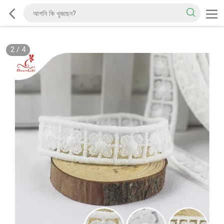
2
/
4