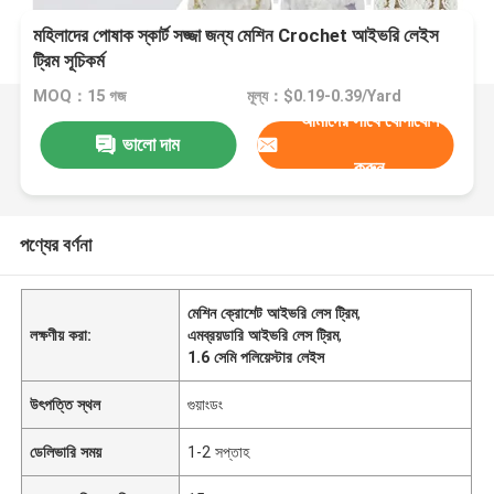
মহিলাদের পোষাক স্কার্ট সজ্জা জন্য মেশিন Crochet আইভরি লেইস
ট্রিম সূচিকর্ম
MOQ：15 গজ
মূল্য：$0.19-0.39/Yard
আমাদের সাথে যোগাযোগ
ভালো দাম
করুন
পণ্যের বর্ণনা
মেশিন ক্রোশেট আইভরি লেস ট্রিম
,
লক্ষণীয় করা:
এমব্রয়ডারি আইভরি লেস ট্রিম
,
1.6 সেমি পলিয়েস্টার লেইস
উৎপত্তি স্থল
গুয়াংডং
ডেলিভারি সময়
1-2 সপ্তাহ