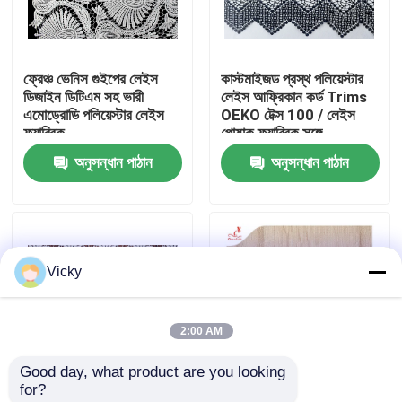
কারখানা ভ্রমণ
ফ্রেঞ্চ ভেনিস গুইপের লেইস
কাস্টমাইজড প্রস্থ পলিয়েস্টার
ডিজাইন ডিটিএম সহ ভারী
লেইস আফ্রিকান কর্ড Trims
মান নিয়ন্ত্রণ
এমোড্রোডি পলিয়েস্টার লেইস
OEKO টেক্স 100 / লেইস
ফ্যাব্রিক
পোষাক ফ্যাব্রিক সঙ্গে
অনুসন্ধান পাঠান
অনুসন্ধান পাঠান
যোগাযোগ করুন
উদ্ধৃতির জন্য আবেদন
Vicky
Exhibition Information
2:00 AM
দোরোখা জরি ফ্যাব্রিক
Good day, what product are you looking 
for?
দোরোখা জরি ট্রিম
হুইট Couture জন্য কাস্টম
সাদা ফ্ল্যাট পম-পম লেইস