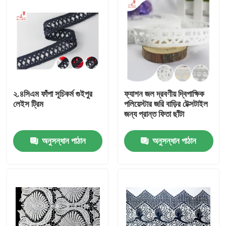
২.৪সিএম ফাঁপা সূচিকর্ম গুইপুর
ফ্যাশন জল দ্রবণীয় দ্বিপাক্ষিক
লেইস ট্রিম
পলিয়েস্টার জরি বাড়ির টেক্সটাইল
জন্য প্রান্ত ফিতা ছাঁটা
অনুসন্ধান পাঠান
অনুসন্ধান পাঠান
বাড়ি
পণ্য
আমাদের সম্পর্কে