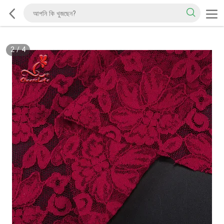
2
/
4