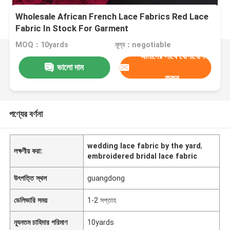
Wholesale African French Lace Fabrics Red Lace
Fabric In Stock For Garment
MOQ：10yards
মূল্য：negotiable
আমাদের সাথে যোগাযোগ
ভালো দাম
করুন
পণ্যের বর্ণনা
wedding lace fabric by the yard
,
লক্ষণীয় করা:
embroidered bridal lace fabric
উৎপত্তি স্থল
guangdong
ডেলিভারি সময়
1-2 সপ্তাহ
ন্যূনতম চাহিদার পরিমাণ
10yards