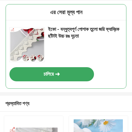
এর সেরা মূল্য পান
ইকো - বন্ধুত্বপূর্ণ পোশাক তুলো জরি ফ্যাব্রিক
ছাঁটাই উচ্চ রঙ দৃঢ়তা
চালিয়ে
প্রস্তাবিত পণ্য