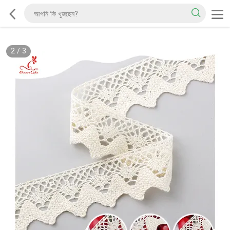
2
/
3