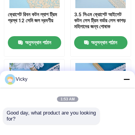
ক্রোশেট রিবন কটন ল্যাশ ট্রিম
3.5 সিএম ক্রোশেট আইলেট
কারখানা ভ্রমণ
প্রস্থ 12 সেমি জল দ্রবণীয়
কটন লেস ট্রিম বর্ডার লেস কাপড়
মহিলাদের জন্য পোষাক
মান নিয়ন্ত্রণ
অনুসন্ধান পাঠান
অনুসন্ধান পাঠান
যোগাযোগ করুন
উদ্ধৃতির জন্য আবেদন
Vicky
Exhibition Information
1:53 AM
দোরোখা জরি ফ্যাব্রিক
Good day, what product are you looking 
for?
হোয়াইট কটন লেইস ট্রিম
1/2 ইঞ্চি প্রস্থের কটন লেস
ব্রোডারি রিবন ক্রোশেট লেইস
ট্রিম ব্রোডারি হোয়াইট রিবন লেস
দোরোখা জরি ট্রিম
কাপড় ডাই