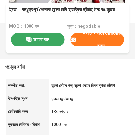
ইকো - বন্ধুত্বপূর্ণ পোশাক তুলো জরি ফ্যাব্রিক ছাঁটাই উচ্চ রঙ দৃঢ়তা
MOQ：1000 গজ
মূল্য：negotiable
আমাদের সাথে যোগাযোগ
ভালো দাম
করুন
পণ্যের বর্ণনা
লক্ষণীয় করা:
তুলো লেইস গজ
,
তুলো লেইস রিবন দ্বারা ছাঁটাই
উৎপত্তি স্থল
guangdong
ডেলিভারি সময়
1-2 সপ্তাহ
ন্যূনতম চাহিদার পরিমাণ
1000 গজ