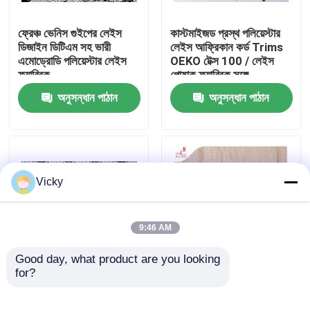
ফ্রেঞ্চ ভেনিস গুইপের লেইস
কাস্টমাইজড প্রস্থ পলিয়েস্টার
কারখানা ভ্রমণ
ডিজাইন ডিটিএম সহ ভারী
লেইস আফ্রিকান কর্ড Trims
এমোড্রোডি পলিয়েস্টার লেইস
OEKO টেক্স 100 / লেইস
ফ্যাব্রিক
পোষাক ফ্যাব্রিক সঙ্গে
মান নিয়ন্ত্রণ
অনুসন্ধান পাঠান
অনুসন্ধান পাঠান
যোগাযোগ করুন
উদ্ধৃতির জন্য আবেদন
Vicky
Exhibition Information
9:46 AM
দোরোখা জরি ফ্যাব্রিক
Good day, what product are you looking 
for?
হুইট Couture জন্য কাস্টম
সাদা ফ্ল্যাট পম-পম লেইস
DTM পলিয়েস্টার Floral
ট্রিমিংস গার্মেন্ট এক্সেসরিজ লেইস
দোরোখা জরি ট্রিম
Guipure জরি ফ্যাব্রিক
বর্ডার