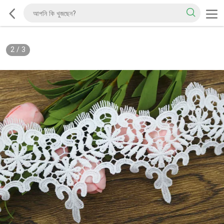
2
/
3