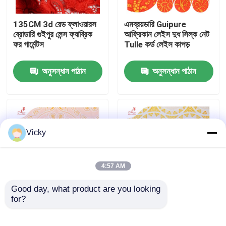
135CM 3d রেড ফ্লাওয়ারস
এমব্রয়ডারি Guipure
কারখানা ভ্রমণ
ব্রোডারি গুইপুর লেন্স ফ্যাব্রিক
আফ্রিকান লেইস দুধ সিল্ক নেট
ফর গার্মেন্টস
Tulle কর্ড লেইস কাপড়
মান নিয়ন্ত্রণ
অনুসন্ধান পাঠান
অনুসন্ধান পাঠান
যোগাযোগ করুন
উদ্ধৃতির জন্য আবেদন
Vicky
Exhibition Information
4:57 AM
দোরোখা জরি ফ্যাব্রিক
Good day, what product are you looking 
for?
135cm ফিতা লেইস ছাঁটা দুধ
লাইটওয়েট জল দ্রবণীয় লেইস
টুকরা সাদা এমব্রয়ডারি ব্রাইডাল
ফ্যাব্রিক গার্মেন্ট Crochet
দোরোখা জরি ট্রিম
ওয়েডিং রোল গুইপুর লেস ট্রিমিং
লেইস ছাঁটাই