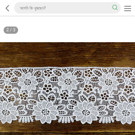
2
/
3