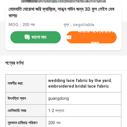
মোমবাতি দোরোখা জরি ফ্যাব্রিক, সান্ধ্য গাউন জন্য 3D ফুল লেইস মেষ
কাপড়
MOQ：200 গজ
মূল্য：negotiable
আমাদের সাথে যোগাযোগ
ভালো দাম
করুন
পণ্যের বর্ণনা
wedding lace fabric by the yard
,
লক্ষণীয় করা:
embroidered bridal lace fabric
উৎপত্তি স্থল
guangdong
ডেলিভারি সময়
1-2 সপ্তাহ
ন্যূনতম চাহিদার পরিমাণ
200 গজ