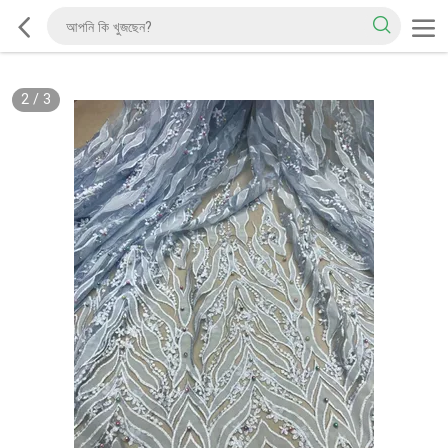
2
/
3