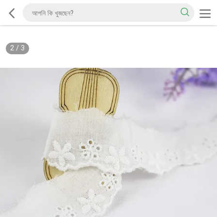
2
/
3