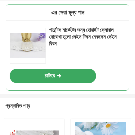
এর সেরা মূল্য পান
গার্মেন্টস মার্কেটের জন্য হোয়াইট ফ্লোরাল
দোরোখা তুলো লেইস টিমস নেকলেস লেইস
রিবন
চালিয়ে
প্রস্তাবিত পণ্য