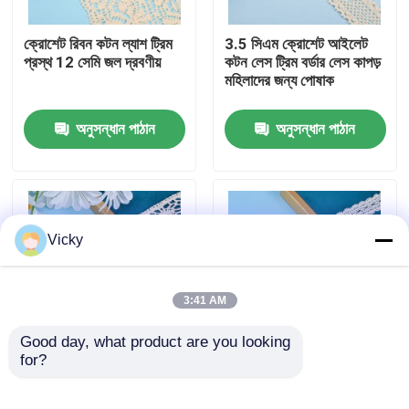
ক্রোশেট রিবন কটন ল্যাশ ট্রিম
3.5 সিএম ক্রোশেট আইলেট
কারখানা ভ্রমণ
প্রস্থ 12 সেমি জল দ্রবণীয়
কটন লেস ট্রিম বর্ডার লেস কাপড়
মহিলাদের জন্য পোষাক
মান নিয়ন্ত্রণ
অনুসন্ধান পাঠান
অনুসন্ধান পাঠান
যোগাযোগ করুন
উদ্ধৃতির জন্য আবেদন
Vicky
Exhibition Information
3:41 AM
দোরোখা জরি ফ্যাব্রিক
Good day, what product are you looking 
for?
হোয়াইট কটন লেইস ট্রিম
1/2 ইঞ্চি প্রস্থের কটন লেস
ব্রোডারি রিবন ক্রোশেট লেইস
ট্রিম ব্রোডারি হোয়াইট রিবন লেস
দোরোখা জরি ট্রিম
কাপড় ডাই