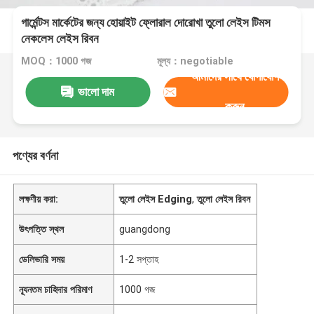
গার্মেন্টস মার্কেটের জন্য হোয়াইট ফ্লোরাল দোরোখা তুলো লেইস টিমস
নেকলেস লেইস রিবন
MOQ：1000 গজ
মূল্য：negotiable
আমাদের সাথে যোগাযোগ
ভালো দাম
করুন
পণ্যের বর্ণনা
লক্ষণীয় করা:
তুলো লেইস Edging
,
তুলো লেইস রিবন
উৎপত্তি স্থল
guangdong
ডেলিভারি সময়
1-2 সপ্তাহ
ন্যূনতম চাহিদার পরিমাণ
1000 গজ