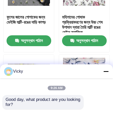
কারখানা ভ্রমণ
ফুলের জালের পোশাকের জন্য
মহিলাদের পোষাক
ডেইজি মাল্টি-রঙের দাড়ি কাপড়
প্রক্রিয়াকরণের জন্য উচ্চ শেষ
উপাদান দ্বারা তৈরি মাল্টি রঙের
মান নিয়ন্ত্রণ
লেইস ফ্যাব্রিক
অনুসন্ধান পাঠান
অনুসন্ধান পাঠান
যোগাযোগ করুন
উদ্ধৃতির জন্য আবেদন
Vicky
Exhibition Information
9:26 AM
দোরোখা জরি ফ্যাব্রিক
Good day, what product are you looking 
for?
বিবাহ গার্মেন্টস সজ্জা জন্য বিরাট
পোশাক জন্য মাল্টি - রঙিন সূচিকর্ম
দোরোখা জরি ট্রিম
সূর্যমুখী 3D দোরোখা জরি
জরি ফ্যাব্রিক 130CM প্রস্থ