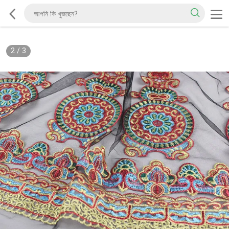
2
/
3