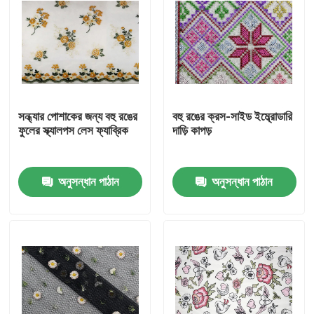
সন্ধ্যার পোশাকের জন্য বহু রঙের
বহু রঙের ক্রস-সাইড ইম্ব্রোডারি
ফুলের স্ক্যালপস লেস ফ্যাব্রিক
দাড়ি কাপড়
অনুসন্ধান পাঠান
অনুসন্ধান পাঠান
বাড়ি
পণ্য
আমাদের সম্পর্কে