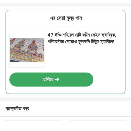
এর সেরা মূল্য পান
47 ইঞ্চি শহিদুল মাল্টি রঙীন লেইস ফ্যাব্রিক,
পলিয়েস্টার দোরোখা ফুলকপি টিউুল ফ্যাব্রিক
চালিয়ে
প্রস্তাবিত পণ্য