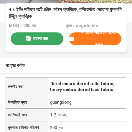
47 ইঞ্চি শহিদুল মাল্টি রঙীন লেইস ফ্যাব্রিক, পলিয়েস্টার দোরোখা ফুলকপি
টিউুল ফ্যাব্রিক
MOQ：200 গজ
মূল্য：negotiable
আমাদের সাথে যোগাযোগ
ভালো দাম
করুন
পণ্যের বর্ণনা
floral embroidered tulle fabric
,
লক্ষণীয় করা:
heavy embroidered lace fabric
উৎপত্তি স্থল
guangdong
ডেলিভারি সময়
1-2 সপ্তাহ
ন্যূনতম চাহিদার পরিমাণ
200 গজ