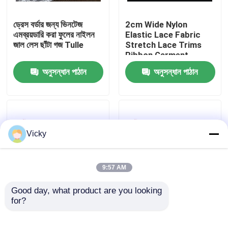
ড্রেস বর্ডার জন্য ভিনটেজ
2cm Wide Nylon
কারখানা ভ্রমণ
এমব্রয়ডারি করা ফুলের নাইলন
Elastic Lace Fabric
জাল লেস ছাঁটা গজ Tulle
Stretch Lace Trims
Ribbon Garment
মান নিয়ন্ত্রণ
Clothing Accessories
অনুসন্ধান পাঠান
অনুসন্ধান পাঠান
Garters Sewing Lace
Appliques
যোগাযোগ করুন
উদ্ধৃতির জন্য আবেদন
Vicky
Exhibition Information
9:57 AM
দোরোখা জরি ফ্যাব্রিক
Good day, what product are you looking 
for?
তুলা উপাদান কাস্টমাইজড সঙ্গে
তুলো সূচিকর্ম প্যাটার্ন সঙ্গে
শ্রীলঙ্কা সূচিকর্ম ফুলের নাইলন
ভিয়েতনাম ফুলের নাইলন জাল
দোরোখা জরি ট্রিম
জরি ট্রেિમ
লেইস ছাঁটাই