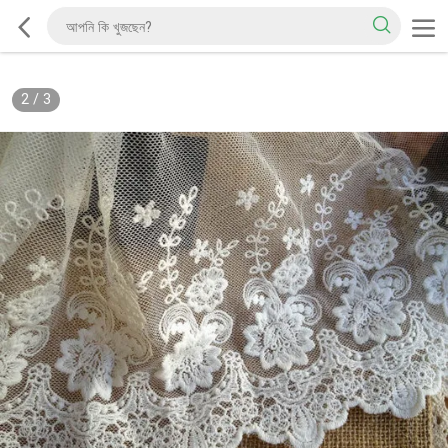
2
/
3