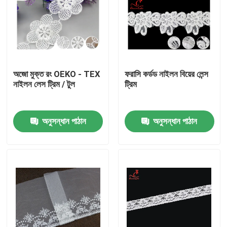
অজো মুক্ত রং OEKO - TEX
ফরাসি কর্ডড নাইলন বিয়ের লেন্স
নাইলন লেস ট্রিম / টুল
ট্রিম
অনুসন্ধান পাঠান
অনুসন্ধান পাঠান
বাড়ি
পণ্য
আমাদের সম্পর্কে