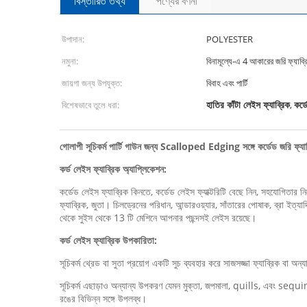
বিস্তারিত তথ্য
পণ্যের বর্ণনা
উপাদান:
POLYESTER
নমুনা:
বিনামূল্যে-এ 4 আকারের জরি ফ্যাব্র
জায়গা জন্য উপযুক্ত:
বিবাহ এবং পার্টি
হাতির কাঁটা লেইস ফ্যাব্রিক
কর্
বিশেষভাবে তুলে ধরা:
,
গোলাপী সূচিকর্ম পার্টি গাউন জন্য Scalloped Edging সঙ্গে কর্ডেড জরি ফ্যা
কর্ড লেইস ফ্যাব্রিক অ্যাপ্লিকেশন:
কর্ডেড লেইস ফ্যাব্রিক কিনতে, কর্ডেড লেইস ফ্যাক্টরিটি বেছে নিন, সহযোগিতার নির
ফ্যাব্রিক, জুতা। চিলড্রেনের পরিধান, আন্ডারওয়্যার, সাঁতারের পোষাক, ব্রা ইত
থেকে সুইস থেকে 13 টি মেশিনে আপনার পছন্দসই লেইস রয়েছে।
কর্ড লেইস ফ্যাব্রিক উপকারিতা:
সূচিকর্ম থ্রেড বা সুতা প্রয়োগ একটি সুচ ব্যবহার করে সাজসজ্জা ফ্যাব্রিক বা অন্
সূচিকর্ম এছাড়াও অন্যান্য উপকরণ যেমন মুক্তা, জপমালা, quills, এবং sequins অন
রঙের বিভিন্ন সঙ্গে উপলব্ধ।