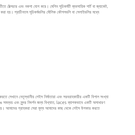
টিতে টেক্সচার এবং নকশা যোগ করে। মেশিন সূচিকর্মটি ব্যবসায়িক শার্ট বা জ্যাকেট,
রা হয়। প্রাচীনতম সূচিকর্মগুলির মৌলিক কৌশলগুলি বা সেলাইগুলির মধ্যে
 করতে সেখানে নেতৃস্থানীয় লেইস নির্মাতারা এবং সরবরাহকারীর একটি বিশাল সংখ্যা
 সমন্বয় এবং সুন্দর নিদর্শন জন্য বিখ্যাত, laces ব্যাপকভাবে একটি অসাধারণ
ved হয়। আমাদের গ্রাহকরা সেরা মূল্য আমাদের কাছ থেকে লেইস উপকার করতে