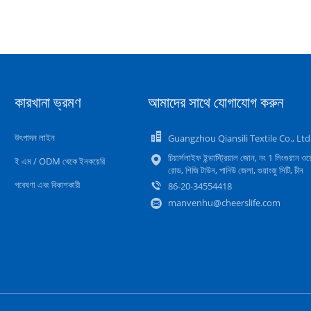
কারখানা ভ্রমণ
আমাদের সাথে যোগাযোগ করুন
উৎপাদন লাইন
Guangzhou Qiansili Textile Co., Ltd
চিয়ার্সলাইফ ইন্ডাস্ট্রিয়াল জোন, নং 1 লিংগুয়ান ওয়
ই এম / ODM থেকে ইনকয়েরি
রোড, শিজি টাউন, পানিউ জেলা, গুয়াংজু সিটি, চীন
গবেষণা এবং বিকাশকারী
86-20-34554418
manvenhu@cheerslife.com