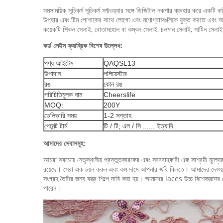
সমসাময়িক সূচিকর্ম সূচিকর্ম সফ্টওয়্যার সঙ্গে ডিজিটাল নকশার ব্যবহার করে একটি 
উপহার এবং টিম পোশাকের সাথে লোগো এবং মণোগ্রামগুলিকে যুক্ত করতে এবং অতীতে
কয়েকটি শিকল সেলাই, বোতামহোল বা কম্বল সেলাই, চলমান সেলাই, সাটিন সেল
কর্ড লেইস ফ্যাব্রিক বিশেষ উল্লেখ:
পণ্য আইটেম
QAQSL13
পলিয়েস্টার
উপাদান
রঙ
কোন রঙ
পরিচিতিমুলক নাম
Cheerslife
MOQ:
200Y
ডেলিভারি সময়
1-2 সপ্তাহ
পেমেন্ট টার্ম
টি / টি;
এল / সি ...... ইত্যাদি
আমাদের সেবাসমূহ:
আমরা সবচেয়ে নেতৃস্থানীয় প্রস্তুতকারকের এবং সরবরাহকারী এক সাশ্রয়ী মূল্যের
রয়েছে। সেরা এক চয়ন করুন এবং কম দামে আপনার জরি কিনতে। আমাদের দেওয়া অত্য
সংগ্রহ তৈরীর জন্য বস্ত্র শিল্পে দাবি করা হয়। আমাদের laces উচ্চ বিশেষজ্ঞ
পারেন।