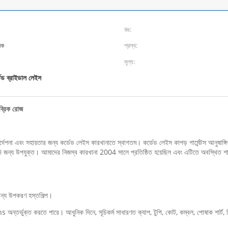
রঙ:
িক
প্রস্থ:
মূল্য:
ডেড ব্রাইডাল লেইস
ব্রিক রোজ
্দেশনা এবং সহায়তার জন্য কর্ডেড লেইস কারখানাতে স্বাগতম। কর্ডেড লেইস কাপড় গার্মেন্টস আনুষাঙ্গিক
্যাদি জন্য উপযুক্ত। আমাদের নিজস্ব কারখানা 2004 সালে প্রতিষ্ঠিত হয়েছিল এবং এটিতে অবস্থিত শাউ
যান্য উপকরণ হস্তশিল্প।
্তর্ভুক্ত করতে পারে। আধুনিক দিনে, সূচিকর্ম সাধারণত ক্যাপ, টুপি, কোট, কম্বল, পোষাক শার্ট, ডিনি