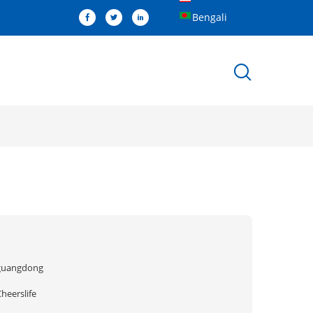
Bengali
guangdong
heerslife