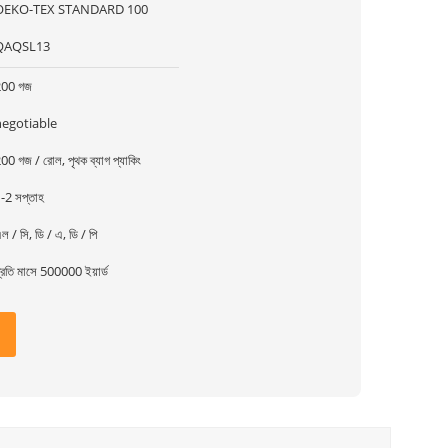
OEKO-TEX STANDARD 100
QAQSL13
200 গজ
negotiable
00 গজ / রোল, পৃথক ব্যাগ প্যাকিং
-2 সপ্তাহ
ল / সি, ডি / এ, ডি / পি
্রতি মাসে 500000 ইয়ার্ড