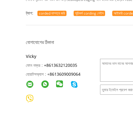
ট্যাগ:
corded দাম্পত্য জরি
সূচিকর্ম cording লেইস
আইভরি corded 
যোগাযোগের ঠিকানা
Vicky
ফোন নম্বর :
+8613632120035
হোয়াটসঅ্যাপ :
+
8613609009064