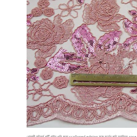
গোলাপী সূচিকর্ম পার্টি গাউন
গুলি
জন্য scalloped edging সঙ্গে কর্ডেড জরি ফ্যাব্রিক rose