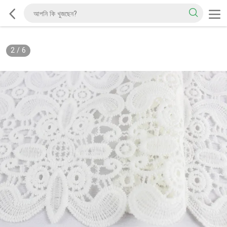
2
/
6