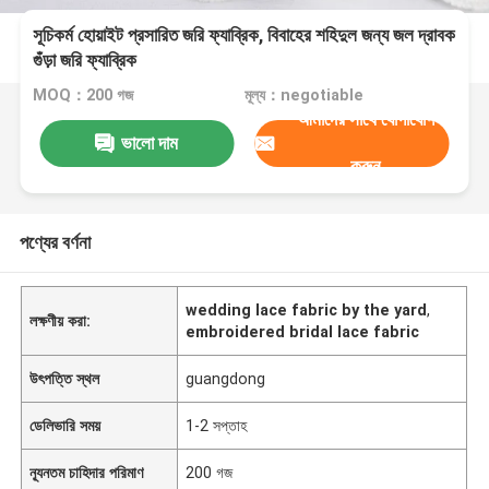
সূচিকর্ম হোয়াইট প্রসারিত জরি ফ্যাব্রিক, বিবাহের শহিদুল জন্য জল দ্রাবক
গুঁড়া জরি ফ্যাব্রিক
MOQ：200 গজ
মূল্য：negotiable
আমাদের সাথে যোগাযোগ
ভালো দাম
করুন
পণ্যের বর্ণনা
wedding lace fabric by the yard
,
লক্ষণীয় করা:
embroidered bridal lace fabric
উৎপত্তি স্থল
guangdong
ডেলিভারি সময়
1-2 সপ্তাহ
ন্যূনতম চাহিদার পরিমাণ
200 গজ