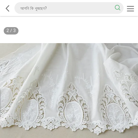
2
/
3