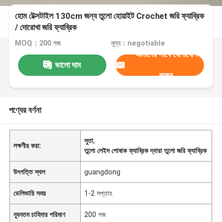
হোম টেক্সটাইল 130cm জন্য তুলো হোয়াইট Crochet জরি ফ্যাব্রিক
/ দোরোখা জরি ফ্যাব্রিক
MOQ：200 গজ
মূল্য：negotiable
আমাদের সাথে যোগাযোগ
ভালো দাম
করুন
পণ্যের বর্ণনা
সুতা
,
লক্ষণীয় করা:
তুলো লেইস পোষাক ফ্যাব্রিক দ্বারা তুলো জরি ফ্যাব্রিক
উৎপত্তি স্থল
guangdong
ডেলিভারি সময়
1-2 সপ্তাহ
ন্যূনতম চাহিদার পরিমাণ
200 গজ