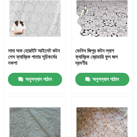
সাদা অফ হোয়াইট আইলেট কটন
ভেনিস জিপুর কটন ল্যাশ
লেস ফ্যাব্রিক পাতার সূচিকর্মের
ফ্যাব্রিক ব্রোডারি ফুল জল
নকশা
দ্রবণীয়
অনুসন্ধান পাঠান
অনুসন্ধান পাঠান
বাড়ি
পণ্য
আমাদের সম্পর্কে