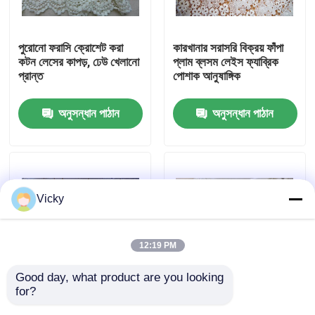
কারখানা ভ্রমণ
পুরোনো ফরাসি ক্রোশেট করা
কারখানার সরাসরি বিক্রয় ফাঁপা
কটন লেসের কাপড়, ঢেউ খেলানো
প্লাম ব্লসম লেইস ফ্যাব্রিক
প্রান্ত
পোশাক আনুষাঙ্গিক
মান নিয়ন্ত্রণ
অনুসন্ধান পাঠান
অনুসন্ধান পাঠান
যোগাযোগ করুন
উদ্ধৃতির জন্য আবেদন
Vicky
Exhibition Information
12:19 PM
দোরোখা জরি ফ্যাব্রিক
Good day, what product are you looking 
for?
লেডি শার্ট এবং স্যুট এন্টি স্ট্যাটিক
হোয়াইট রঙ বন্ধ পোষাক কাপড়
দোরোখা জরি ট্রিম
জন্য রাসায়নিক মদ মদ 100%
জন্য ইয়ার্ড দ্বারা কাস্টমাইজড