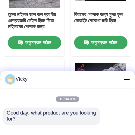
তুলো নাইলন জাল জল দ্রবণীয়
বিবাহের পোশাক জন্য সুন্দর ফুল
কারখানা ভ্রমণ
এমব্রয়ডারি লেইস ট্রিম ফিতা
হোয়াইট দোরোখা জরি ট্রিম
মহিলাদের পোশাক জন্য
মান নিয়ন্ত্রণ
অনুসন্ধান পাঠান
অনুসন্ধান পাঠান
যোগাযোগ করুন
উদ্ধৃতির জন্য আবেদন
Vicky
Exhibition Information
10:04 AM
দোরোখা জরি ফ্যাব্রিক
Good day, what product are you looking 
for?
3 সিএম আফ্রিকান জাল দোরোখা
দূষণ - সংবেদনশীল ত্বকের জন্য
ব্রাইডাল লেইস / নাইলন বা
নিখরচায় জড়িত জরি ট্রিম
দোরোখা জরি ট্রিম
পলিয়েস্টার বিবাহের লেইস Trim