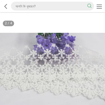
2
/
4