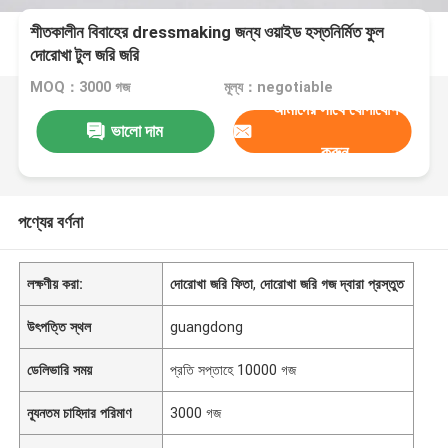
শীতকালীন বিবাহের dressmaking জন্য ওয়াইড হস্তনির্মিত ফুল
দোরোখা টুল জরি জরি
MOQ：3000 গজ
মূল্য：negotiable
আমাদের সাথে যোগাযোগ
ভালো দাম
করুন
পণ্যের বর্ণনা
লক্ষণীয় করা:
দোরোখা জরি ফিতা
,
দোরোখা জরি গজ দ্বারা প্রস্তুত
উৎপত্তি স্থল
guangdong
ডেলিভারি সময়
প্রতি সপ্তাহে 10000 গজ
ন্যূনতম চাহিদার পরিমাণ
3000 গজ