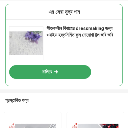
এর সেরা মূল্য পান
শীতকালীন বিবাহের dressmaking জন্য
ওয়াইড হস্তনির্মিত ফুল দোরোখা টুল জরি জরি
চালিয়ে
প্রস্তাবিত পণ্য