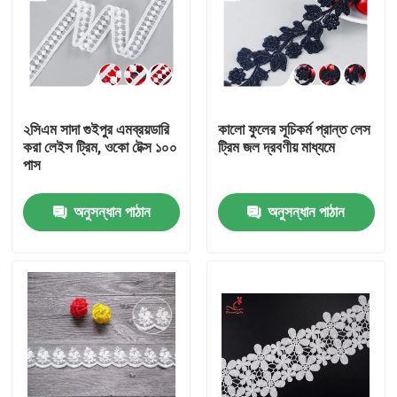
২সিএম সাদা গুইপুর এমব্রয়ডারি
কালো ফুলের সূচিকর্ম প্রান্ত লেস
করা লেইস ট্রিম, ওকো টেক্স ১০০
ট্রিম জল দ্রবণীয় মাধ্যমে
পাস
অনুসন্ধান পাঠান
অনুসন্ধান পাঠান
বাড়ি
পণ্য
আমাদের সম্পর্কে