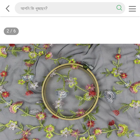
2
/
6