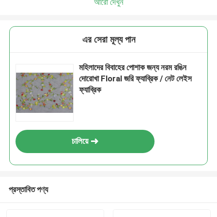
আরো দেখুন
এর সেরা মূল্য পান
মহিলাদের বিবাহের পোশাক জন্য নরম রঙিন
দোরোখা Floral জরি ফ্যাব্রিক / নেট লেইস
ফ্যাব্রিক
চালিয়ে
প্রস্তাবিত পণ্য