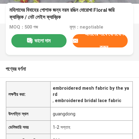
মহিলাদের বিবাহের পোশাক জন্য নরম রঙিন দোরোখা Floral জরি
ফ্যাব্রিক / নেট লেইস ফ্যাব্রিক
MOQ：500 গজ
মূল্য：negotiable
আমাদের সাথে যোগাযোগ
ভালো দাম
করুন
পণ্যের বর্ণনা
embroidered mesh fabric by the ya
লক্ষণীয় করা:
rd
,
embroidered bridal lace fabric
উৎপত্তি স্থল
guangdong
ডেলিভারি সময়
1-2 সপ্তাহ