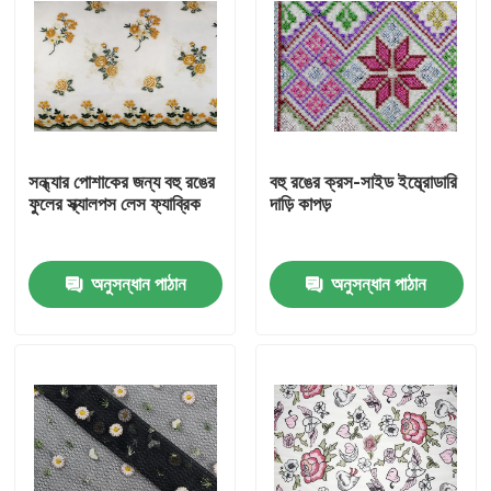
সন্ধ্যার পোশাকের জন্য বহু রঙের
বহু রঙের ক্রস-সাইড ইম্ব্রোডারি
ফুলের স্ক্যালপস লেস ফ্যাব্রিক
দাড়ি কাপড়
অনুসন্ধান পাঠান
অনুসন্ধান পাঠান
বাড়ি
পণ্য
আমাদের সম্পর্কে