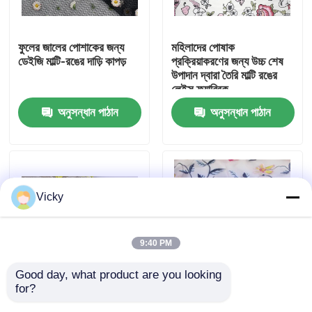
কারখানা ভ্রমণ
ফুলের জালের পোশাকের জন্য
মহিলাদের পোষাক
ডেইজি মাল্টি-রঙের দাড়ি কাপড়
প্রক্রিয়াকরণের জন্য উচ্চ শেষ
উপাদান দ্বারা তৈরি মাল্টি রঙের
মান নিয়ন্ত্রণ
লেইস ফ্যাব্রিক
অনুসন্ধান পাঠান
অনুসন্ধান পাঠান
যোগাযোগ করুন
উদ্ধৃতির জন্য আবেদন
Vicky
Exhibition Information
9:40 PM
দোরোখা জরি ফ্যাব্রিক
Good day, what product are you looking 
for?
বিবাহ গার্মেন্টস সজ্জা জন্য বিরাট
পোশাক জন্য মাল্টি - রঙিন সূচিকর্ম
দোরোখা জরি ট্রিম
সূর্যমুখী 3D দোরোখা জরি
জরি ফ্যাব্রিক 130CM প্রস্থ