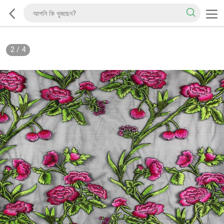
2
/
4