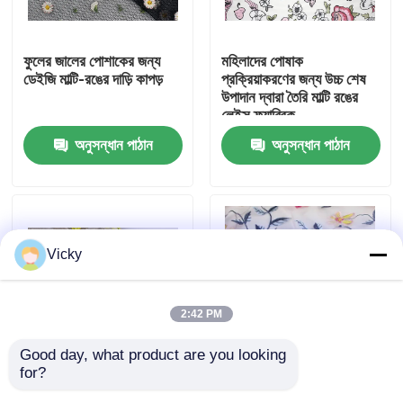
কারখানা ভ্রমণ
ফুলের জালের পোশাকের জন্য
মহিলাদের পোষাক
ডেইজি মাল্টি-রঙের দাড়ি কাপড়
প্রক্রিয়াকরণের জন্য উচ্চ শেষ
উপাদান দ্বারা তৈরি মাল্টি রঙের
মান নিয়ন্ত্রণ
লেইস ফ্যাব্রিক
অনুসন্ধান পাঠান
অনুসন্ধান পাঠান
যোগাযোগ করুন
উদ্ধৃতির জন্য আবেদন
Vicky
Exhibition Information
2:42 PM
দোরোখা জরি ফ্যাব্রিক
Good day, what product are you looking 
for?
বিবাহ গার্মেন্টস সজ্জা জন্য বিরাট
পোশাক জন্য মাল্টি - রঙিন সূচিকর্ম
দোরোখা জরি ট্রিম
সূর্যমুখী 3D দোরোখা জরি
জরি ফ্যাব্রিক 130CM প্রস্থ