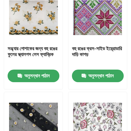
সন্ধ্যার পোশাকের জন্য বহু রঙের
বহু রঙের ক্রস-সাইড ইম্ব্রোডারি
ফুলের স্ক্যালপস লেস ফ্যাব্রিক
দাড়ি কাপড়
অনুসন্ধান পাঠান
অনুসন্ধান পাঠান
বাড়ি
পণ্য
আমাদের সম্পর্কে