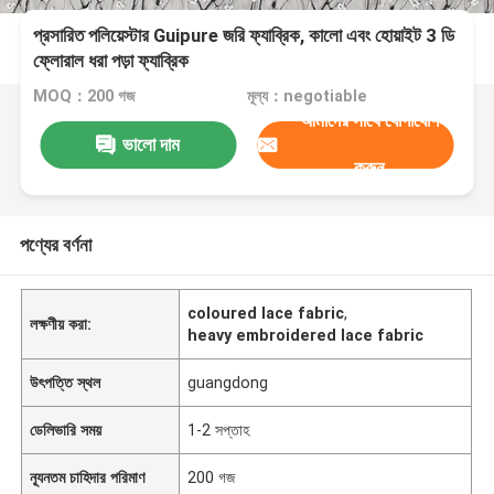
প্রসারিত পলিয়েস্টার Guipure জরি ফ্যাব্রিক, কালো এবং হোয়াইট 3 ডি
ফ্লোরাল ধরা পড়া ফ্যাব্রিক
MOQ：200 গজ
মূল্য：negotiable
আমাদের সাথে যোগাযোগ
ভালো দাম
করুন
পণ্যের বর্ণনা
coloured lace fabric
,
লক্ষণীয় করা:
heavy embroidered lace fabric
উৎপত্তি স্থল
guangdong
ডেলিভারি সময়
1-2 সপ্তাহ
ন্যূনতম চাহিদার পরিমাণ
200 গজ