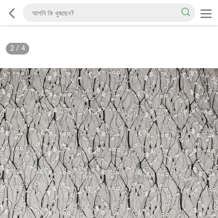
2
/
4